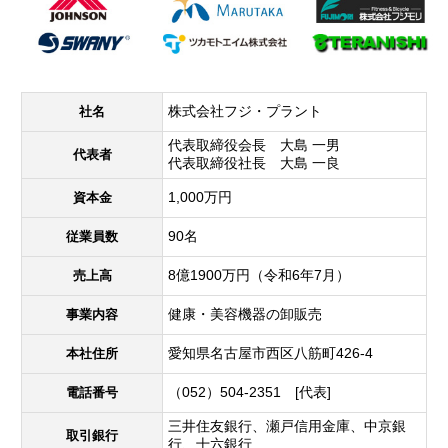
株式会社フジ・プラント
社名
代表取締役会長 大島 一男
代表者
代表取締役社長 大島 一良
1,000万円
資本金
90名
従業員数
8億1900万円（令和6年7月）
売上高
健康・美容機器の卸販売
事業内容
愛知県名古屋市西区八筋町426-4
本社住所
（052）504-2351 [代表]
電話番号
三井住友銀行、瀬戸信用金庫、中京銀
取引銀行
行、十六銀行