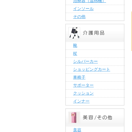
治療器（温熱機）
インソール
その他
靴
杖
シルバーカー
ショッピングカート
車椅子
サポーター
クッション
インナー
美容