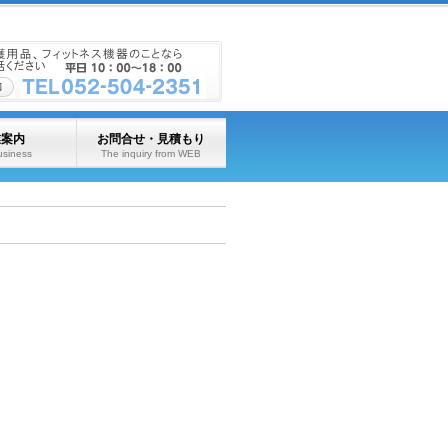
業案内
お問合せ・見積もり
usiness
The inquiry from WEB