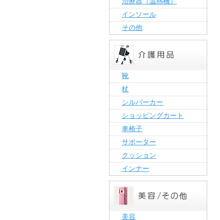
治療器（温熱機）
インソール
その他
靴
杖
シルバーカー
ショッピングカート
車椅子
サポーター
クッション
インナー
美容