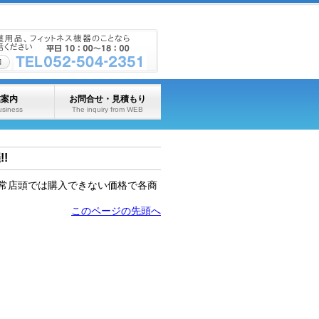
業案内
お問合せ・見積もり
usiness
The inquiry from WEB
!
通常店頭では購入できない価格で各商
このページの先頭へ