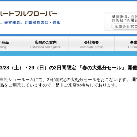
い商品
店舗のご案内
会社概要
事
ling
Exhibition sales place
Corporate profile
Our b
3/28（土）・29（日）の2日間限定 「春の大処分セール」 開催!
当社ショールームにて、2日間限定の大処分セールをおこないます。 
品をご用意していますので、是非ご来店お待ちしております。