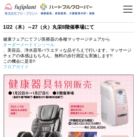
事業案内
健康器具
1/22（木）～27（火）丸栄8階催事場にて
介護用品
健康フェアにてフジ医療器の各種マッサージチェアから
オーダーメードインソール
美容・その他
、美容品、浄水器等バラエティな品ぞろえで行います。マッサージ
チェアの体感はもちろん、無料の歩行測定も実施します!!
この機会に是非!!
フィットネス
フロアガイド
お問い合わせ