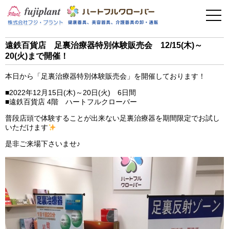
事業案内
健康器具
遠鉄百貨店 足裏治療器特別体験販売会 12/15(木)～
20(火)まで開催！
介護用品
本日から「足裏治療器特別体験販売会」を開催しております！
美容・その他
■2022年12月15日(木)～20日(火) 6日間
■遠鉄百貨店 4階 ハートフルクローバー
フィットネス
普段店頭で体験することが出来ない足裏治療器を期間限定でお試し
いただけます
お問い合わせ
是非ご来場下さいませ♪