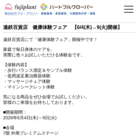
事業案内
健康器具
遠鉄百貨店 健康体験フェア 【6/4(木)→9(火)開催】
介護用品
遠鉄百貨店にて「健康体験フェア」開催中です！
家庭で毎日身体のケアを。
美容・その他
実際に色々お試しいただける体験会です。
【体験内容】
フィットネス
・歩行バランス測定＆サンプル体験
・低周波足裏治療器体験
・マッサージチェア体験
お問い合わせ
・マインシークレット体験
気になる商品をぜひ会場でお試しください。
皆様のご来場をお待ちしております。
■開催期間：
2026年6月4日(木)～9日(火)
■会場
7階 外商プレミアムステージ