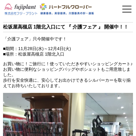
事業案内
健康器具
松坂屋高槻店 1階北入口にて 『 介護フェア 』 開催中！！
介護用品
「介護フェア」只今開催中です！
■期間：11月28日(水)～12月4日(火)
美容・その他
■場所：松坂屋高槻店 1階北入口
お買い物に！ご旅行に！使っていただきやすいショッピングカート♪
フィットネス
お買い物に便利なショッピングバッグやポシェットもご用意致しま
した。
歩行を安全快適に、安心してお出かけできるシルバーカーを取り揃
お問い合わせ
えてお待ちいたしております。