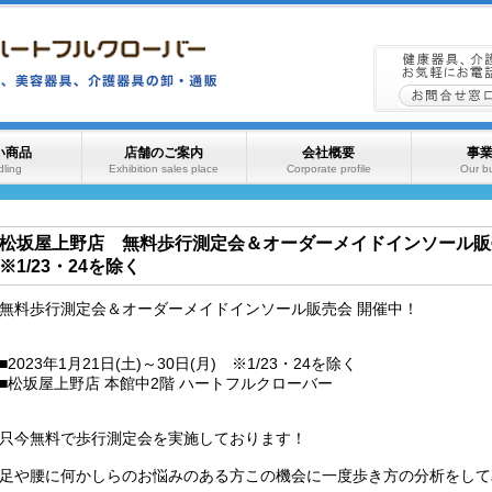
い商品
店舗のご案内
会社概要
事
ling
Exhibition sales place
Corporate profile
Our b
松坂屋上野店 無料歩行測定会＆オーダーメイドインソール販売会 
※1/23・24を除く
無料歩行測定会＆オーダーメイドインソール販売会 開催中！
■2023年1月21日(土)～30日(月) ※1/23・24を除く
■松坂屋上野店 本館中2階 ハートフルクローバー
只今無料で歩行測定会を実施しております！
足や腰に何かしらのお悩みのある方この機会に一度歩き方の分析をして