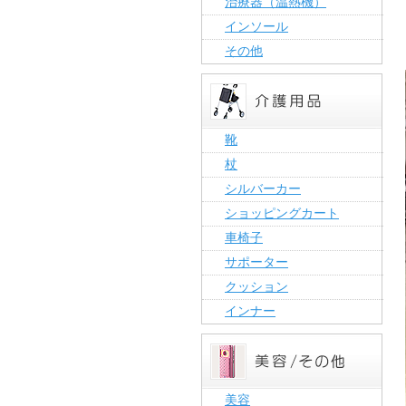
治療器（温熱機）
インソール
その他
靴
杖
シルバーカー
ショッピングカート
車椅子
サポーター
クッション
インナー
美容