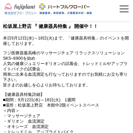
事業案内
健康器具
松坂屋上野店 『 健康器具特集 』 開催中！！
介護用品
本日9月12日(水)～18日(火)まで、「健康器具特集」のイベントを開
催しております。
美容・その他
フジ医療器最高峰のマッサージチェア リラックスソリューション
SKS−6900を始め
人気の健康ジュエリーギリオンの試着会、トレッドミルやアップラ
フィットネス
イトバイクの試乗会、
簡単に出来る血流測定も行なっておりますのでお気軽にお立ち寄り
下さい。
お問い合わせ
皆さまのお越しを心よりお待ちしております。
【健康器具特集詳細】
■期間：9月12日(水)～18日(火) 1週間
■場所：松坂屋上野店 本館中2階イベントスペース
＜内容＞
・マッサージチェア
・ギリオン 血流測定
・オキシーズ 血流測定
・トレッドミル アップライトバイク