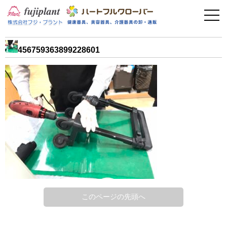
事業案内
健康器具
456759363899228601
介護用品
美容・その他
フィットネス
お問い合わせ
このページの先頭へ