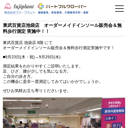
事業案内
健康器具
東武百貨店池袋店 オーダーメイドインソール販売会＆無
料歩行測定 実施中！！
介護用品
東武百貨店 池袋店 8階 にて
美容・その他
オーダーメイドインソール販売会＆無料歩行測定実施中です！
■9月23日(木・祝)→9月29日(水)
フィットネス
測定結果をわかりやすくご説明いたします。
足、ひざ、腰が少しでも気になる方。
ご自分の歩き方。
お問い合わせ
この機会に是非一度測定してみてはいかがでしょうか。
ぜひお気軽お立ち寄りくださいませ。