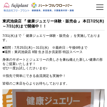
事業案内
健康器具
東武池袋店 『 健康ジュエリー体験・販売会 』 本日7/25(木)
～7/31(水)まで開催中！！
介護用品
7/31(水)まで「 健康ジュエリー体験・販売会 」を実施しておりま
美容・その他
す。
■期間：7月25日(木)～31日(水) ※最終日：午後6時まで
フィットネス
■場所：東武池袋店 8階 生き活き倶楽部 特設スペース
身体のサポートとジュエリーの美しさを兼ね備えた新しい健康の形
をご提案いたします！
お問い合わせ
ぜひ一度お試しくださいませ♪
※指先で簡単にできる血流測定も実施中！
皆様のご来店を心よりお待ちしております。