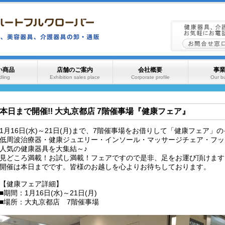
い商品
店舗のご案内
会社概要
事
ling
Exhibition sales place
Corporate profile
Our b
本日まで開催!! 大丸京都店 7階催事場『健康フェア』
1月16日(水)～21日(月)まで、7階催事場をお借りして「健康フェア
低周波治療器・健康ジュエリー・インソール・マッサージチェア・フッ
人気の健康器具を大集結～♪
見どころ満載！お試し満載！フェアですので是非、足をお運び頂けます
開催は本日までです。皆様のお越しを心よりお待ちしております。
【健康フェア詳細】
■期間：1月16日(水)～21日(月)
■場所：大丸京都店 7階催事場