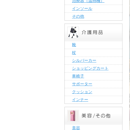
治療器（温熱機）
インソール
その他
靴
杖
シルバーカー
ショッピングカート
車椅子
サポーター
クッション
インナー
美容