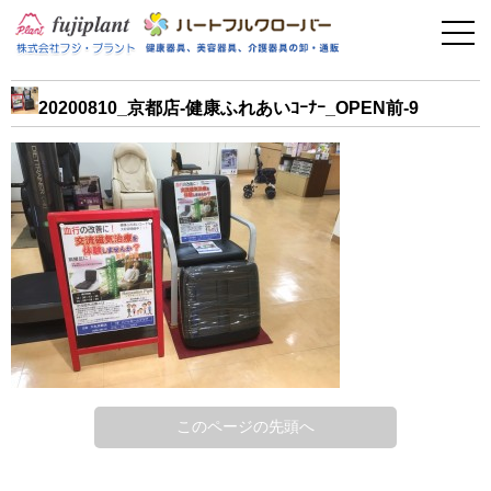
事業案内
健康器具
20200810_京都店-健康ふれあいｺｰﾅｰ_OPEN前-9
介護用品
美容・その他
フィットネス
お問い合わせ
このページの先頭へ