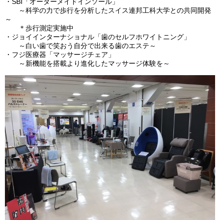
・SBI「オーダーメイドインソール」
～科学の力で歩行を分析したスイス連邦工科大学との共同開発
～
＊歩行測定実施中
・ジョイインターナショナル「歯のセルフホワイトニング」
～白い歯で笑おう自分で出来る歯のエステ～
・フジ医療器「マッサージチェア」
～新機能を搭載より進化したマッサージ体験を～