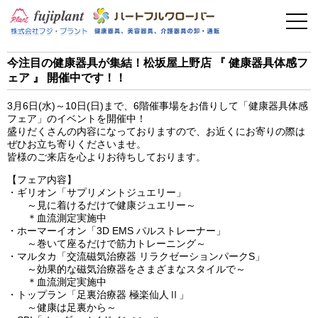
事業案内
健康器具
今注目の健康器具が集結！松坂屋上野店 『 健康器具体感フ
ェア 』 開催中です！！
介護用品
3月6日(水)～10日(日)まで、6階催事場をお借りして「健康器具体感
美容・その他
フェア」のイベントを開催中！
盛りだくさんの内容になっておりますので、お近くにお寄りの際は
ぜひお立ち寄りくださいませ。
フィットネス
皆様のご来店を心よりお待ちしております。
【フェア内容】
お問い合わせ
・ギリオン「サプリメントジュエリー」
～見に着けるだけで健康ジュエリー～
＊血流測定実施中
・ホーマーイオン「3D EMS パルストレーナー」
～巻いて座るだけで筋力トレーニング～
・マルタカ「交流磁気治療器 リラクゼーションパークS」
～効果的な磁気治療器をさまざまなスタイルで～
＊血流測定実施中
・トップラン「足裏治療器 極楽仙人Ⅱ」
～健康は足裏から～