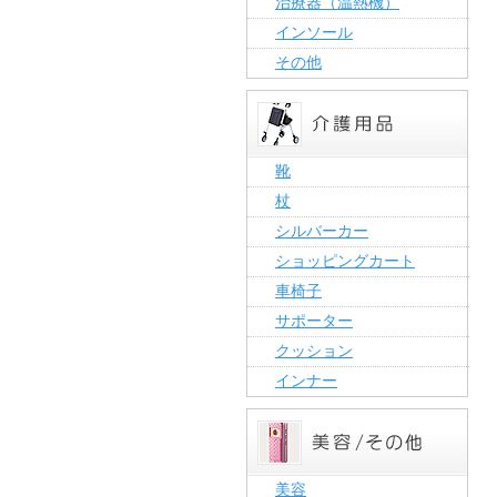
治療器（温熱機）
インソール
その他
靴
杖
シルバーカー
ショッピングカート
車椅子
サポーター
クッション
インナー
美容