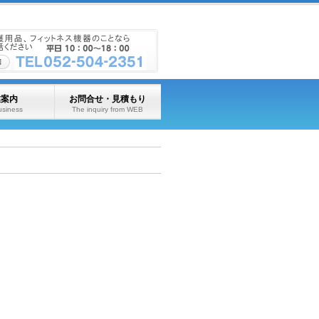
業案内
お問合せ・見積もり
usiness
The inquiry from WEB