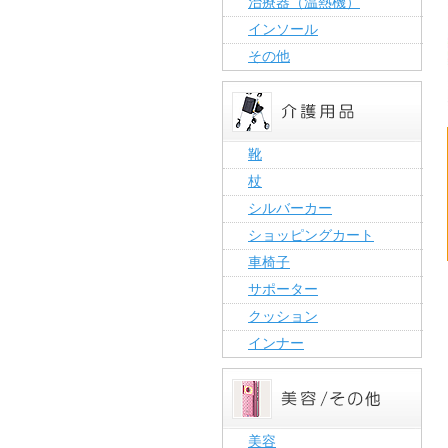
治療器（温熱機）
インソール
その他
靴
杖
シルバーカー
ショッピングカート
車椅子
サポーター
クッション
インナー
美容