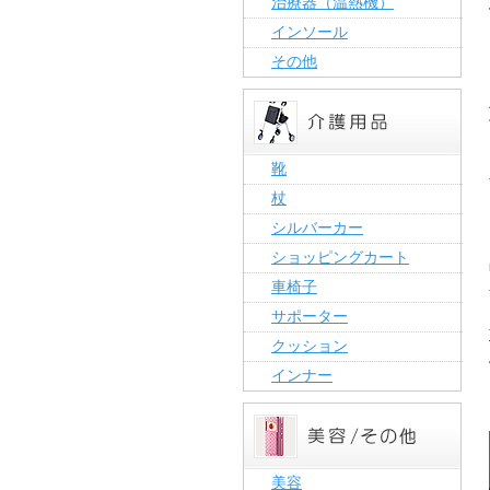
治療器（温熱機）
インソール
その他
靴
杖
シルバーカー
ショッピングカート
車椅子
サポーター
クッション
インナー
美容