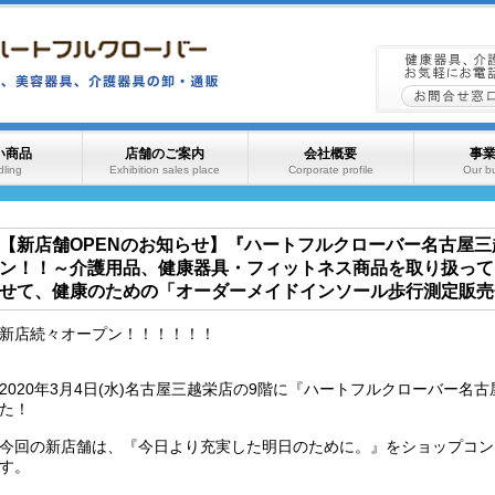
い商品
店舗のご案内
会社概要
事
ling
Exhibition sales place
Corporate profile
Our b
【新店舗OPENのお知らせ】『ハートフルクローバー名古屋三
ン！！～介護用品、健康器具・フィットネス商品を取り扱って
せて、健康のための「オーダーメイドインソール歩行測定販売
新店続々オープン！！！！！！
2020年3月4日(水)名古屋三越栄店の9階に『ハートフルクローバー
た！
今回の新店舗は、『今日より充実した明日のために。』をショップコン
す。