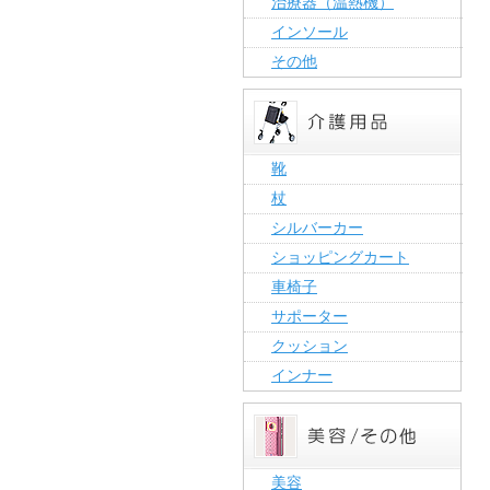
治療器（温熱機）
インソール
その他
靴
杖
シルバーカー
ショッピングカート
車椅子
サポーター
クッション
インナー
美容