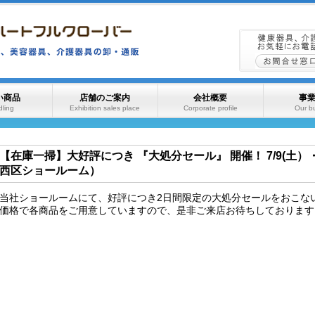
い商品
店舗のご案内
会社概要
事
ling
Exhibition sales place
Corporate profile
Our b
【在庫一掃】大好評につき 『大処分セール』 開催！ 7/9(土）
西区ショールーム）
当社ショールームにて、好評につき2日間限定の大処分セールをおこな
価格で各商品をご用意していますので、是非ご来店お待ちしております