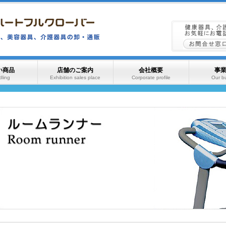
い商品
店舗のご案内
会社概要
事
ling
Exhibition sales place
Corporate profile
Our b