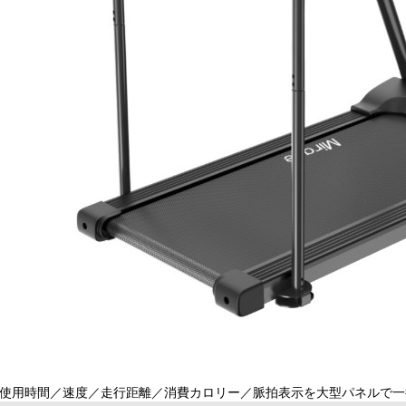
使用時間／速度／走行距離／消費カロリー／脈拍表示を大型パネルで一