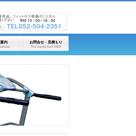
業案内
お問合せ・見積もり
usiness
The inquiry from WEB