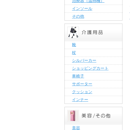
治療器（温熱機）
インソール
その他
靴
杖
シルバーカー
ショッピングカート
車椅子
サポーター
クッション
インナー
美容